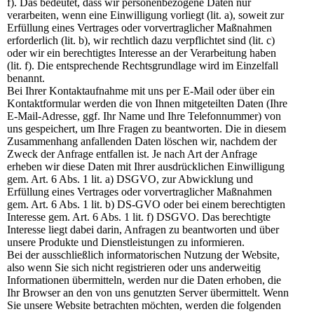
f). Das bedeutet, dass wir personenbezogene Daten nur
verarbeiten, wenn eine Einwilligung vorliegt (lit. a), soweit zur
Erfüllung eines Vertrages oder vorvertraglicher Maßnahmen
erforderlich (lit. b), wir rechtlich dazu verpflichtet sind (lit. c)
oder wir ein berechtigtes Interesse an der Verarbeitung haben
(lit. f). Die entsprechende Rechtsgrundlage wird im Einzelfall
benannt.
Bei Ihrer Kontaktaufnahme mit uns per E-Mail oder über ein
Kontaktformular werden die von Ihnen mitgeteilten Daten (Ihre
E-Mail-Adresse, ggf. Ihr Name und Ihre Telefonnummer) von
uns gespeichert, um Ihre Fragen zu beantworten. Die in diesem
Zusammenhang anfallenden Daten löschen wir, nachdem der
Zweck der Anfrage entfallen ist. Je nach Art der Anfrage
erheben wir diese Daten mit Ihrer ausdrücklichen Einwilligung
gem. Art. 6 Abs. 1 lit. a) DSGVO, zur Abwicklung und
Erfüllung eines Vertrages oder vorvertraglicher Maßnahmen
gem. Art. 6 Abs. 1 lit. b) DS-GVO oder bei einem berechtigten
Interesse gem. Art. 6 Abs. 1 lit. f) DSGVO. Das berechtigte
Interesse liegt dabei darin, Anfragen zu beantworten und über
unsere Produkte und Dienstleistungen zu informieren.
Bei der ausschließlich informatorischen Nutzung der Website,
also wenn Sie sich nicht registrieren oder uns anderweitig
Informationen übermitteln, werden nur die Daten erhoben, die
Ihr Browser an den von uns genutzten Server übermittelt. Wenn
Sie unsere Website betrachten möchten, werden die folgenden